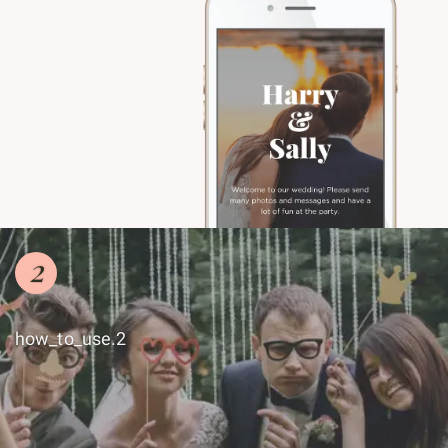
2
how_to_use.2