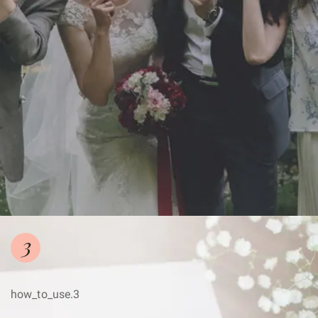
3
how_to_use.3