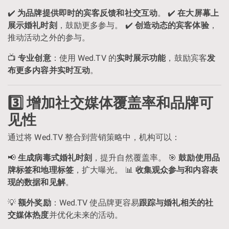
✔️
为品牌提供即时的宾客反馈和社交互动
。 ✔️
在大屏幕上
展示婚礼时刻
，鼓励更多参与。 ✔️
创造动态的宾客体验
，
推动活动之外的参与。
📺
专业创意
：使用 Wed.TV 的
实时展示功能
，鼓励宾客
发
布更多内容并实时互动
。
3️⃣ 增加社交媒体覆盖率和品牌可
见性
通过将 Wed.TV 整合到营销策略中，机构可以：
📢
生成病毒式婚礼时刻
，提升自然覆盖率。 🎯
鼓励使用品
牌标签和地理标签
，扩大曝光。 📊
收集观众参与和内容表
现的数据和见解
。
💡
额外奖励
：Wed.TV 使品牌更容易
跟踪与婚礼相关的社
交媒体热度
并优化未来的活动。