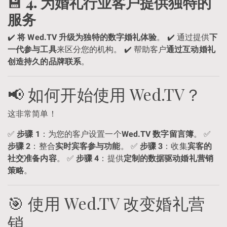
💾
4. 为婚礼行业客户提供独特的
服务
✔️
将 Wed.TV 升级为独特的数字婚礼体验
。 ✔️ 通过提供
下
一代参与工具
来区分您的机构。 ✔️ 帮助客户
通过互动婚礼
创造持久的品牌联系
。
📢 如何开始使用 Wed.TV？
这非常简单！
✅
步骤 1
：为您的客户设置一个
Wed.TV 数字留言簿
。 ✅
步骤 2
：整合
实时宾客参与功能
。 ✅
步骤 3
：收集
宾客的
社交准备内容
。 ✅
步骤 4
：提供
定制的数据驱动婚礼营销
策略
。
🎯 使用 Wed.TV 改变婚礼营
销