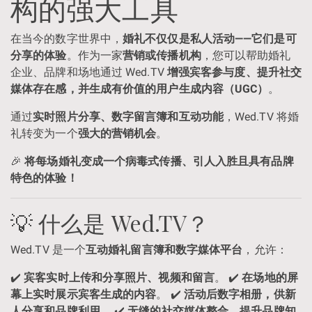
构的强大工具
在当今的数字世界中，
婚礼不仅仅是私人活动——它们是可
分享的体验
。作为一家
营销或传播机构
，您可以帮助婚礼
企业、品牌和场地通过 Wed.TV
增强宾客参与度、提升社交
媒体存在感，并生成有价值的用户生成内容（UGC）
。
通过
实时照片分享、数字留言簿和互动功能
，Wed.TV 将婚
礼转变为一个
强大的营销机会
。
🎉
将每场婚礼变成一个病毒式传播、引人入胜且具有品牌
特色的体验！
💡 什么是 Wed.TV？
Wed.TV 是一个
互动婚礼留言簿和数字媒体平台
，允许：
✔️
宾客实时上传和分享照片、视频和留言
。 ✔️
在场地的屏
幕上实时展示宾客生成的内容
。 ✔️
活动后数字相册，供新
人分享和品牌利用
。 ✔️
无缝的社交媒体整合，提升品牌知