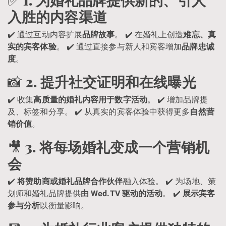
入胜的内容渠道
✔️ 通过互动内容扩展
品牌故事
。 ✔️ 在婚礼上创造
难忘、真
实的宾客体验
。 ✔️ 通过直接参与新人和宾客增加
品牌忠诚
度
。
📸
2. 提升社交证明和在线曝光
✔️ 收集
高质量的婚礼内容用于数字活动
。 ✔️ 增加品牌提
及、标签和分享。 ✔️ 从真实的宾客体验中获得更多
自然营
销价值
。
🎥
3. 将每场婚礼变成一个营销机
会
✔️
将赞助商或婚礼品牌合作伙伴
融入体验。 ✔️ 为场地、策
划师和婚礼品牌提供
由 Wed.TV 驱动的活动
。 ✔️
展示宾客
参与分析
以衡量影响。