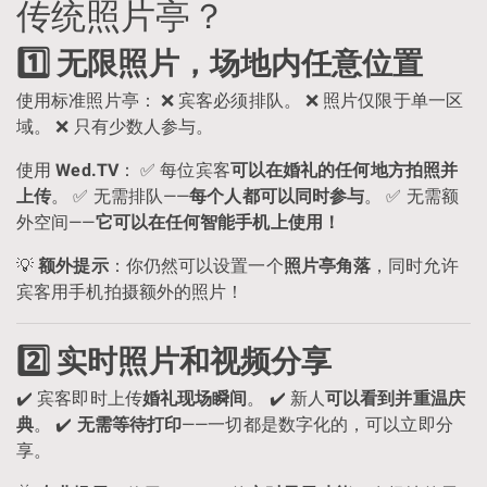
传统照片亭？
1️⃣ 无限照片，场地内任意位置
使用标准照片亭： ❌ 宾客必须排队。 ❌ 照片仅限于单一区
域。 ❌ 只有少数人参与。
使用
Wed.TV
： ✅ 每位宾客
可以在婚礼的任何地方拍照并
上传
。 ✅ 无需排队——
每个人都可以同时参与
。 ✅ 无需额
外空间——
它可以在任何智能手机上使用！
💡
额外提示
：你仍然可以设置一个
照片亭角落
，同时允许
宾客用手机拍摄额外的照片！
2️⃣ 实时照片和视频分享
✔️ 宾客即时上传
婚礼现场瞬间
。 ✔️ 新人
可以看到并重温庆
典
。 ✔️
无需等待打印
——一切都是数字化的，可以立即分
享。