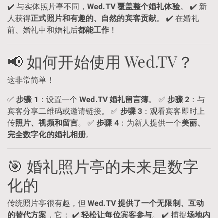
✔️ 与实体照片亭不同，
Wed.TV 覆盖整个婚礼体验
。 ✔️ 新
人获得
正式照片和有趣的、自然的宾客贡献
。 ✔️ 在婚礼
前、婚礼中和婚礼后
都能工作
！
📢 如何开始使用 Wed.TV？
这非常简单！
✅
步骤 1
：设置一个
Wed.TV 婚礼留言簿
。 ✅
步骤 2
：与
宾客分享二维码或邀请链接。 ✅
步骤 3
：观看宾客即时上
传
照片、视频和留言
。 ✅
步骤 4
：为新人提供一个
美丽、
完全数字化的婚礼相册
。
🎯 婚礼照片亭的未来是数字
化的
传统照片亭很有趣，但
Wed.TV 提供了一个无限制、互动
的替代方案
，它： ✔️
轻松让每位宾客参与
。 ✔️ 捕捉
场地内