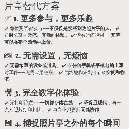
片亭替代方案
✅
1. 更多参与，更多乐趣
✔️ 每位宾客都参与——
不仅仅是那些到达照片亭的人
。 ✔️
即时分享 =
动态、互动的体验
。 ✔️ 没有时间限制——
宾客
可以在整个活动中上传
。
📸
2. 无需设置，无烦恼
✔️
无需笨重的设备或道具
。 ✔️ 在
任何手机或平板电脑上即
时工作
——无需应用程序。 ✔️ 为场地和策划者节省
空间和物
流
。
🎥
3. 完全数字化体验
✔️ 无打印浪费——
一切都存储在线
。 ✔️
环保且现代
，与一
次性照片打印相比。 ✔️ 与专业摄影师
无缝协作
。
💾
4. 捕捉照片亭之外的每个瞬间