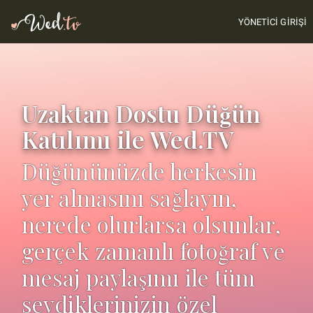
YÖNETICI GIRIŞI
Uzaktan Dostu Düğün
Katılımı ile Wed.TV
Düğününüzde herkesin
yer almasını sağlayın,
nerede olurlarsa olsunlar,
gerçek zamanlı fotoğraf ve
mesaj paylaşımı ile tüm
sevdiklerinizin özel