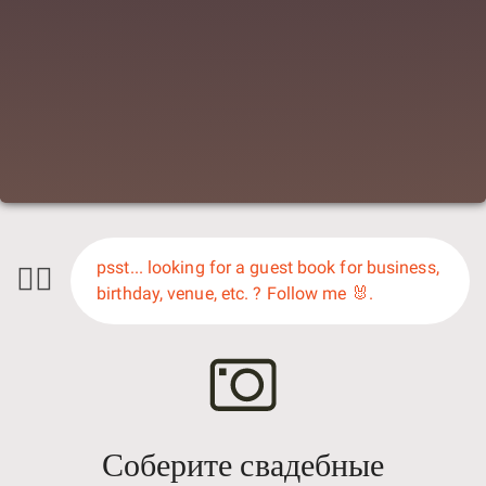
🕵️‍♀️
psst... looking for a guest book for business,
birthday, venue, etc. ? Follow me 🐰.
Соберите свадебные