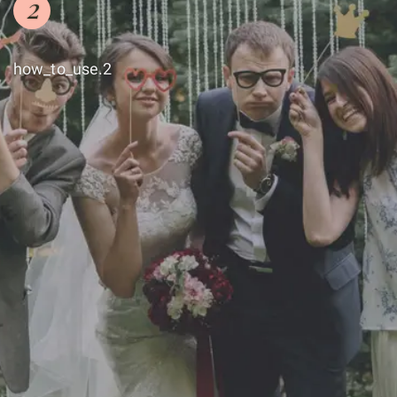
2
how_to_use.2