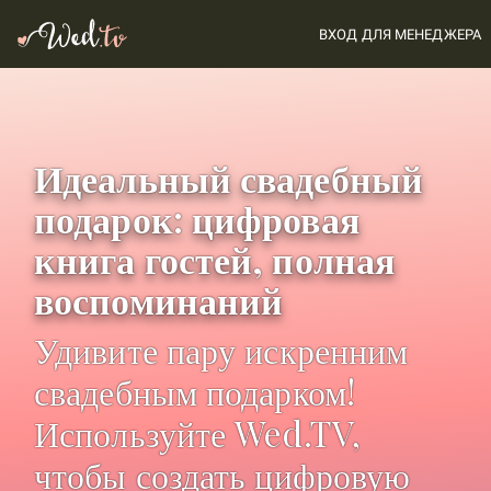
ВХОД ДЛЯ МЕНЕДЖЕРА
Идеальный свадебный
подарок: цифровая
книга гостей, полная
воспоминаний
Удивите пару искренним
свадебным подарком!
Используйте Wed.TV,
чтобы создать цифровую