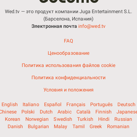
Wed.tv — это продукт компании Juga Entertainment S.L.
(Барселона, Испания)
Электронная почта
info@wed.tv
FAQ
Ценообразование
Политика использования файлов cookie
Политика конфиденциальности
Условия и положения
English
Italiano
Español
Français
Português
Deutsch
Chinese
Polski
Dutch
Arabic
Català
Finnish
Japanes
Korean
Norwegian
Swedish
Turkish
Hindi
Russian
Danish
Bulgarian
Malay
Tamil
Greek
Romanian