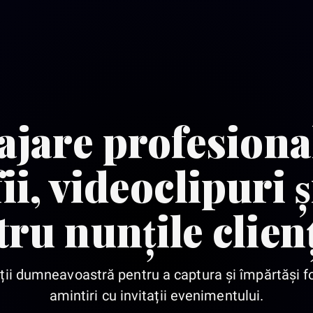
ajare profesiona
ii, videoclipuri 
ru nunțile clien
nții dumneavoastră pentru a captura și împărtăși fot
amintiri cu invitații evenimentului.