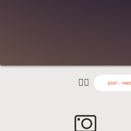
🕵️‍♀️
psst... nee