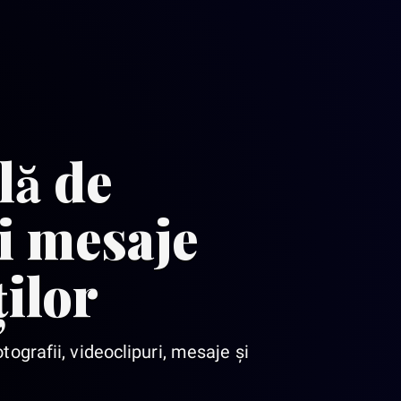
lă de
și mesaje
ților
ografii, videoclipuri, mesaje și