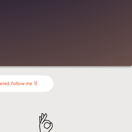
vered, follow me 🐰.