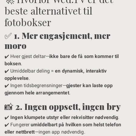
beste alternativet til
fotobokser
✅
1. Mer engasjement, mer
moro
✔️ Hver gjest deltar—
ikke bare de få som kommer til
boksen
.
✔️ Umiddelbar deling =
en dynamisk, interaktiv
opplevelse
.
✔️ Ingen tidsbegrensninger—
gjester kan laste opp
gjennom hele arrangementet
.
📸
2. Ingen oppsett, ingen bry
✔️
Ingen klumpete utstyr eller rekvisitter nødvendig
.
✔️ Fungerer
umiddelbart på hvilken som helst telefon
eller nettbrett
—ingen app nødvendig.