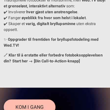
Tradisjonelle fotobokser er morsomme, men
Wed.TV tilbyr
et grenseløst, interaktivt alternativ
som:
✔️ Involverer
hver gjest uten anstrengelse
.
✔️ Fanger
øyeblikk fra hvor som helst i lokalet
.
✔️ Skaper et
varig, digitalt bryllupsminne
uten ekstra
oppsett.
✨
Oppgrader til fremtiden for bryllupsfotodeling med
Wed.TV!
🔗
Klar til å erstatte eller forbedre fotoboksopplevelsen
din? Start her → [Din Call-to-Action-knapp]
KOM I GANG