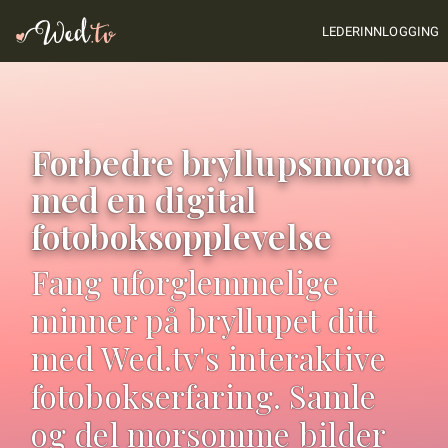
LEDERINNLOGGING
Forbedre bryllupsmoroa
med en digital
fotoboksopplevelse
Fang uforglemmelige
minner på bryllupet ditt
med Wed.tv's interaktive
fotobokserfaring. Samle
og del morsomme bilder