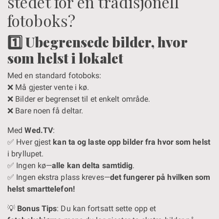
stedet for en tradisjonell
fotoboks?
1️⃣ Ubegrensede bilder, hvor
som helst i lokalet
Med en standard fotoboks:
❌ Må gjester vente i kø.
❌ Bilder er begrenset til et enkelt område.
❌ Bare noen få deltar.
Med
Wed.TV
:
✅ Hver gjest
kan ta og laste opp bilder fra hvor som helst
i bryllupet.
✅ Ingen kø—
alle kan delta samtidig
.
✅ Ingen ekstra plass kreves—
det fungerer på hvilken som
helst smarttelefon!
💡
Bonus Tips
: Du kan fortsatt sette opp et