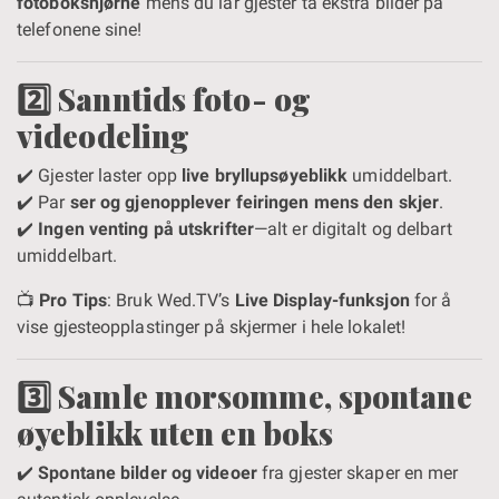
fotobokshjørne
mens du lar gjester ta ekstra bilder på
telefonene sine!
2️⃣ Sanntids foto- og
videodeling
✔️ Gjester laster opp
live bryllupsøyeblikk
umiddelbart.
✔️ Par
ser og gjenopplever feiringen mens den skjer
.
✔️
Ingen venting på utskrifter
—alt er digitalt og delbart
umiddelbart.
📺
Pro Tips
: Bruk Wed.TV’s
Live Display-funksjon
for å
vise gjesteopplastinger på skjermer i hele lokalet!
3️⃣ Samle morsomme, spontane
øyeblikk uten en boks
✔️
Spontane bilder og videoer
fra gjester skaper en mer