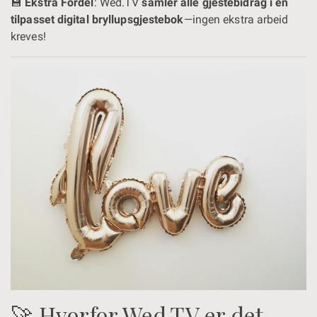
💾
Ekstra Fordel
: Wed.TV
samler alle gjestebidrag i en
tilpasset digital bryllupsgjestebok
—ingen ekstra arbeid
kreves!
🚀 Hvorfor Wed.TV er det