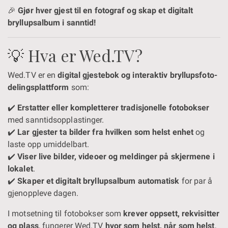
🎉
Gjør hver gjest til en fotograf og skap et digitalt
bryllupsalbum i sanntid!
💡 Hva er Wed.TV?
Wed.TV er en
digital gjestebok og interaktiv bryllupsfoto-
delingsplattform
som:
✔️
Erstatter eller kompletterer tradisjonelle fotobokser
med sanntidsopplastinger.
✔️
Lar gjester ta bilder fra hvilken som helst enhet
og
laste opp umiddelbart.
✔️
Viser live bilder, videoer og meldinger på skjermene i
lokalet
.
✔️
Skaper et digitalt bryllupsalbum automatisk
for par å
gjenoppleve dagen.
I motsetning til fotobokser som
krever oppsett, rekvisitter
og plass
, fungerer Wed.TV
hvor som helst, når som helst
,