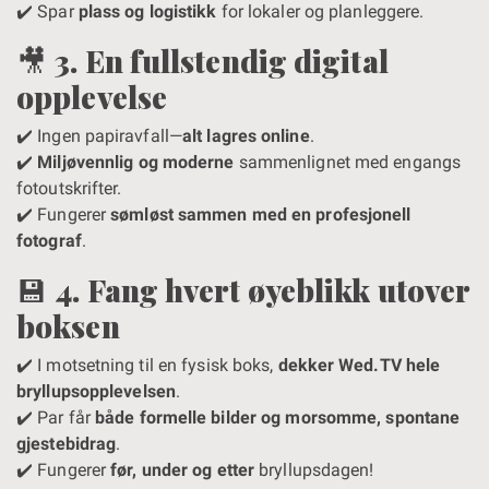
✔️ Spar
plass og logistikk
for lokaler og planleggere.
🎥
3. En fullstendig digital
opplevelse
✔️ Ingen papiravfall—
alt lagres online
.
✔️
Miljøvennlig og moderne
sammenlignet med engangs
fotoutskrifter.
✔️ Fungerer
sømløst sammen med en profesjonell
fotograf
.
💾
4. Fang hvert øyeblikk utover
boksen
✔️ I motsetning til en fysisk boks,
dekker Wed.TV hele
bryllupsopplevelsen
.
✔️ Par får
både formelle bilder og morsomme, spontane
gjestebidrag
.
✔️ Fungerer
før, under og etter
bryllupsdagen!