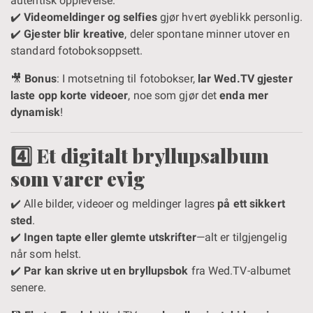
autentisk opplevelse.
✔️
Videomeldinger og selfies
gjør hvert øyeblikk personlig.
✔️
Gjester blir kreative
, deler spontane minner utover en
standard fotoboksoppsett.
🎥
Bonus
: I motsetning til fotobokser,
lar Wed.TV gjester
laste opp korte videoer
, noe som gjør det
enda mer
dynamisk
!
4️⃣ Et digitalt bryllupsalbum
som varer evig
✔️ Alle bilder, videoer og meldinger lagres
på ett sikkert
sted
.
✔️
Ingen tapte eller glemte utskrifter
—alt er tilgjengelig
når som helst.
✔️
Par kan skrive ut en bryllupsbok
fra Wed.TV-albumet
senere.