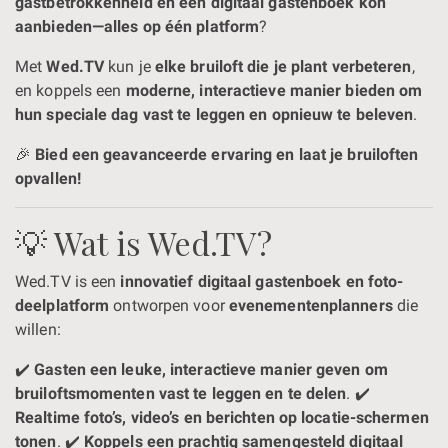
gastbetrokkenheid en een digitaal gastenboek kon
aanbieden—alles op één platform
?
Met
Wed.TV
kun je
elke bruiloft die je plant verbeteren
,
en koppels een
moderne, interactieve manier bieden om
hun speciale dag vast te leggen en opnieuw te beleven
.
🎉
Bied een geavanceerde ervaring en laat je bruiloften
opvallen!
💡 Wat is Wed.TV?
Wed.TV is een
innovatief digitaal gastenboek en foto-
deelplatform
ontworpen voor
evenementenplanners
die
willen:
✔️
Gasten een leuke, interactieve manier geven om
bruiloftsmomenten vast te leggen en te delen
. ✔️
Realtime foto’s, video’s en berichten op locatie-schermen
tonen
. ✔️
Koppels een prachtig samengesteld digitaal