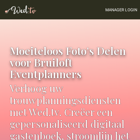
MANAGER LOGIN
Moeiteloos Foto's Delen
voor Bruiloft
Eventplanners
Verhoog uw
trouwplanningsdiensten
met Wed.tv. Creëer een
gepersonaliseerd digitaal
gastenboek, stroomlijn het