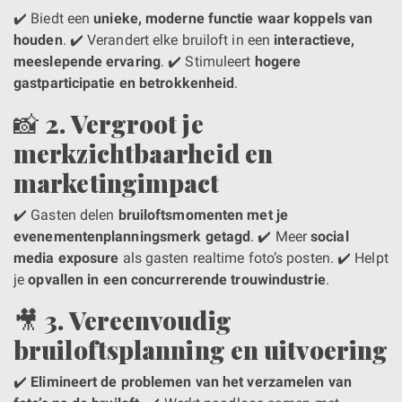
✔️ Biedt een
unieke, moderne functie waar koppels van
houden
. ✔️ Verandert elke bruiloft in een
interactieve,
meeslepende ervaring
. ✔️ Stimuleert
hogere
gastparticipatie en betrokkenheid
.
📸
2. Vergroot je
merkzichtbaarheid en
marketingimpact
✔️ Gasten delen
bruiloftsmomenten met je
evenementenplanningsmerk getagd
. ✔️ Meer
social
media exposure
als gasten realtime foto’s posten. ✔️ Helpt
je
opvallen in een concurrerende trouwindustrie
.
🎥
3. Vereenvoudig
bruiloftsplanning en uitvoering
✔️
Elimineert de problemen van het verzamelen van