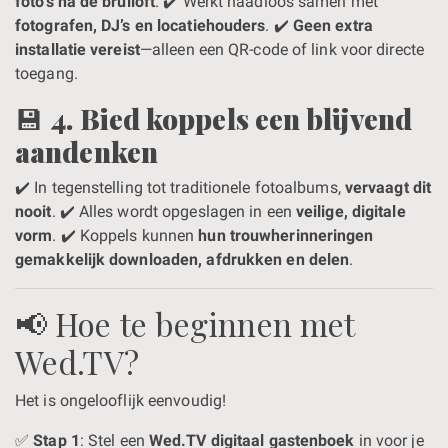
foto’s na de bruiloft
. ✔️ Werkt naadloos samen met
fotografen, DJ’s en locatiehouders
. ✔️
Geen extra
installatie vereist
—alleen een QR-code of link voor directe
toegang.
💾
4. Bied koppels een blijvend
aandenken
✔️ In tegenstelling tot traditionele fotoalbums,
vervaagt dit
nooit
. ✔️ Alles wordt opgeslagen in een
veilige, digitale
vorm
. ✔️ Koppels kunnen
hun trouwherinneringen
gemakkelijk downloaden, afdrukken en delen
.
📢 Hoe te beginnen met
Wed.TV?
Het is ongelooflijk eenvoudig!
✅
Stap 1
: Stel een
Wed.TV digitaal gastenboek
in voor je