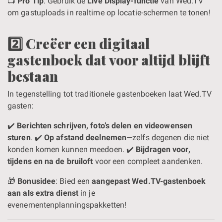
📺
Pro Tip
: Gebruik de
Live Display-functie
van Wed.TV
om gastuploads in realtime op locatie-schermen te tonen!
2️⃣ Creëer een digitaal
gastenboek dat voor altijd blijft
bestaan
In tegenstelling tot traditionele gastenboeken laat Wed.TV
gasten:
✔️
Berichten schrijven, foto’s delen en videowensen
sturen
. ✔️
Op afstand deelnemen
—zelfs degenen die niet
konden komen kunnen meedoen. ✔️
Bijdragen voor,
tijdens en na de bruiloft
voor een compleet aandenken.
🎁
Bonusidee
: Bied een
aangepast Wed.TV-gastenboek
aan als extra dienst
in je
evenementenplanningspakketten!