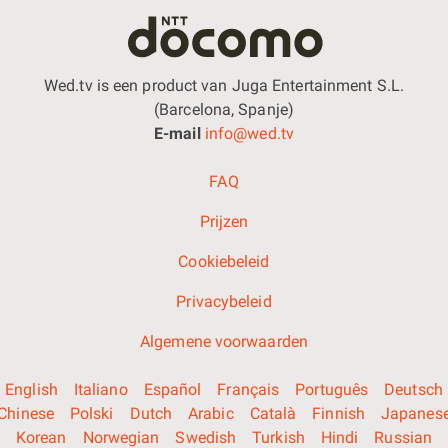
Wed.tv is een product van Juga Entertainment S.L.
(Barcelona, Spanje)
E-mail
info@wed.tv
FAQ
Prijzen
Cookiebeleid
Privacybeleid
Algemene voorwaarden
English
Italiano
Español
Français
Português
Deutsch
Chinese
Polski
Dutch
Arabic
Català
Finnish
Japanes
Korean
Norwegian
Swedish
Turkish
Hindi
Russian