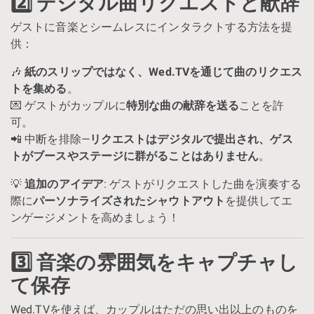
2️⃣ デジタル曲リクエストと献辞
ゲストに音楽とシームレスにインタラクトする方法を提
供：
🎶
紙のスリップではなく、Wed.TVを通じて曲のリクエス
トを集める
。
💌 ゲストがカップルに
特別な曲の献辞を送る
ことを許
可。
📲 中断を排除—
リクエストはデジタルで提出され、ゲス
トがブースやステージに群がることはありません
。
💡
追加のアイデア
: ゲストがリクエストした曲を演奏する
際に
パーソナライズされたシャウトアウト
を提供してエ
ンゲージメントを高めましょう！
3️⃣ 音楽の雰囲気をキャプチャし
て保存
Wed.TVを使えば、カップルはただの思い出以上のものを