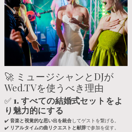
🚀 ミュージシャンとDJが
Wed.TVを使うべき理由
✅
1. すべての結婚式セットをよ
り魅力的にする
✔️
音楽と視覚的な思い出を統合
してゲストを繋げる。
✔️
リアルタイムの曲リクエストと献辞
で参加を促す。