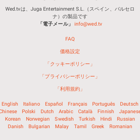
Wed.tvは、Juga Entertainment S.L.（スペイン、バルセロ
ナ）の製品です
「電子メール」
info@wed.tv
FAQ
価格設定
「クッキーポリシー」
「プライバシーポリシー」
「利用規約」
English
Italiano
Español
Français
Português
Deutsch
Chinese
Polski
Dutch
Arabic
Català
Finnish
Japanes
Korean
Norwegian
Swedish
Turkish
Hindi
Russian
Danish
Bulgarian
Malay
Tamil
Greek
Romanian