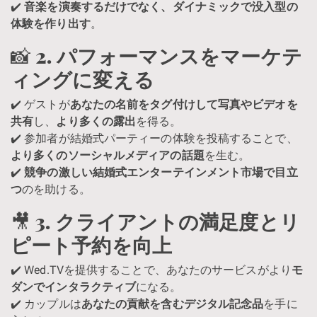
✔️
音楽を演奏するだけでなく、ダイナミックで没入型の
体験を作り出す
。
📸
2. パフォーマンスをマーケテ
ィングに変える
✔️ ゲストが
あなたの名前をタグ付けして写真やビデオを
共有
し、
より多くの露出
を得る。
✔️ 参加者が結婚式パーティーの体験を投稿することで、
より多くのソーシャルメディアの話題
を生む。
✔️
競争の激しい結婚式エンターテインメント市場で目立
つ
のを助ける。
🎥
3. クライアントの満足度とリ
ピート予約を向上
✔️ Wed.TVを提供することで、あなたのサービスがより
モ
ダンでインタラクティブ
になる。
✔️ カップルは
あなたの貢献を含むデジタル記念品
を手に