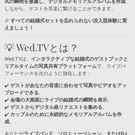
式の瞬間を披露し、デジタルメモリアルアルバムを作成
しながら、ゲストを音楽に繋げることができます。
🎉
すべての結婚式セットを忘れられない没入型体験に変
えましょう！
💡 Wed.TVとは？
Wed.TVは、
インタラクティブな結婚式のゲストブックと
リアルタイムの写真共有プラットフォーム
で、ライブパ
フォーマンスを次のように強化します：
✔️
ゲストがあなたの音楽に合わせて写真やビデオをアッ
プロードできる
。
✔️
会場の大画面にライブの結婚式の瞬間を表示
。
✔️
ゲストからデジタル曲リクエストを集める
。
✔️
カップルのために永続的なメモリアルアルバムを作
成
。
あなたが
ライブバンド、ソロミュージシャン、またはDJ