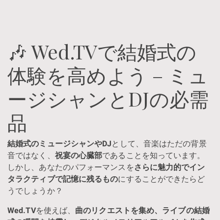
🎶 Wed.TVで結婚式の
体験を高めよう – ミュ
ージシャンとDJの必需
品
結婚式のミュージシャンやDJ
として、音楽はただの背景
音ではなく、
祝宴の心臓部
であることを知っています。
しかし、あなたのパフォーマンスを
さらに魅力的でイン
タラクティブで記憶に残るもの
にすることができたらど
うでしょうか？
Wed.TV
を使えば、
曲のリクエストを集め、ライブの結婚