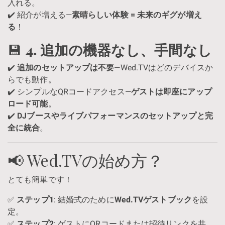
入れる。
✔️ 紹介が増える—
素晴らしい体験 = 未来のギグが増え
る
！
💾
4. 追加の機器なし、手間なし
✔️
追加のセットアップは不要
—Wed.TVはどのデバイスか
らでも動作。
✔️ シンプルなQRコードアクセス—
ゲストは即座にアップ
ロード可能
。
✔️
DJブースやライブパフォーマンスのセットアップと完
全に統合
。
📢 Wed.TVの始め方？
とても簡単です！
✅
ステップ1
: 結婚式のために
Wed.TVゲストブック
を設
定。
✅
ステップ2
: ゲストにQRコードまたは招待リンクを共