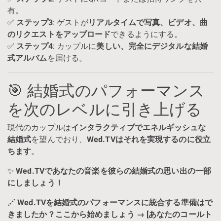
有。
✅
ステップ3
: ゲストが
リアルタイムで写真、ビデオ、曲
のリクエストをアップロード
できるようにする。
✅
ステップ4
: カップルに
美しい、完全にデジタルな結婚
式アルバム
を届ける。
🎯 結婚式のパフォーマンス
を次のレベルに引き上げる
現代のカップルは
インタラクティブでエネルギッシュな
結婚式
を望んでおり、
Wed.TVはそれを実現するのに役立
ちます
。
✨
Wed.TVであなたの音楽を彼らの結婚式の思い出の一部
にしましょう！
🔗
Wed.TVを結婚式のパフォーマンスに統合する準備はで
きましたか？ここから始めましょう → [あなたのコールト