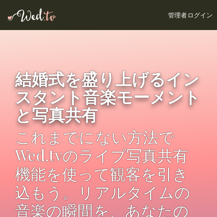
管理者ログイン
結婚式を盛り上げるイン
スタント音楽モーメント
と写真共有
これまでにない方法で
Wed.tvのライブ写真共有
機能を使って観客を引き
込もう。リアルタイムの
音楽の瞬間を、あなたの