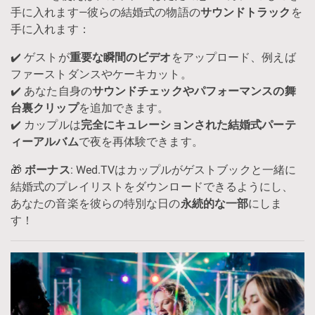
手に入れます—彼らの結婚式の物語の
サウンドトラック
を
手に入れます：
✔️ ゲストが
重要な瞬間のビデオ
をアップロード、例えば
ファーストダンスやケーキカット。
✔️ あなた自身の
サウンドチェックやパフォーマンスの舞
台裏クリップ
を追加できます。
✔️ カップルは
完全にキュレーションされた結婚式パーテ
ィーアルバム
で夜を再体験できます。
🎁
ボーナス
: Wed.TVはカップルがゲストブックと一緒に
結婚式のプレイリストをダウンロードできるようにし、
あなたの音楽を彼らの特別な日の
永続的な一部
にしま
す！