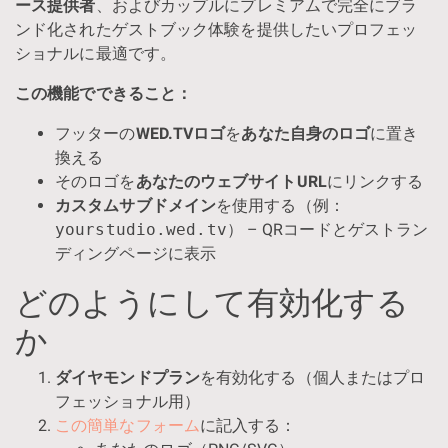
ース提供者
、およびカップルにプレミアムで完全にブラ
ンド化されたゲストブック体験を提供したいプロフェッ
ショナルに最適です。
この機能でできること：
フッターの
WED.TVロゴ
を
あなた自身のロゴ
に置き
換える
そのロゴを
あなたのウェブサイトURL
にリンクする
カスタムサブドメイン
を使用する（例：
yourstudio.wed.tv
） – QRコードとゲストラン
ディングページに表示
どのようにして有効化する
か
ダイヤモンドプラン
を有効化する（個人またはプロ
フェッショナル用）
この簡単なフォーム
に記入する：