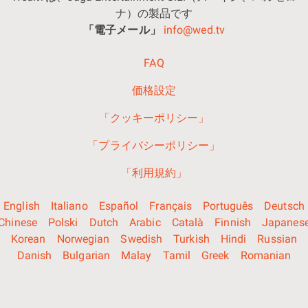
ナ）の製品です
「電子メール」
info@wed.tv
FAQ
価格設定
「クッキーポリシー」
「プライバシーポリシー」
「利用規約」
English
Italiano
Español
Français
Português
Deutsch
Chinese
Polski
Dutch
Arabic
Català
Finnish
Japanes
Korean
Norwegian
Swedish
Turkish
Hindi
Russian
Danish
Bulgarian
Malay
Tamil
Greek
Romanian