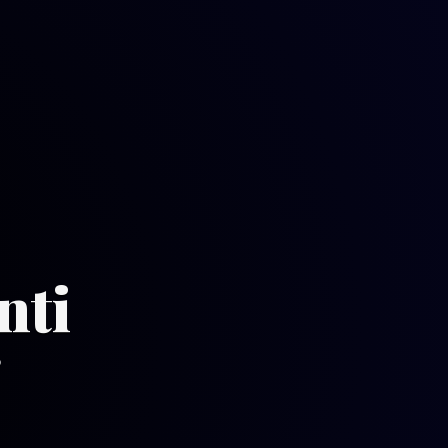
nti
️