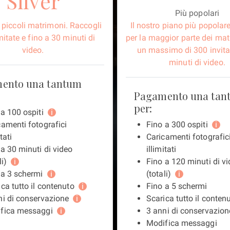
Silver
Più popolari
r piccoli matrimoni. Raccogli
Il nostro piano più popolare
imitate e fino a 30 minuti di
per la maggior parte dei ma
video.
un massimo di 300 invita
minuti di video.
ento una tantum
Pagamento una tan
per:
 a 100 ospiti
i
camenti fotografici
Fino a 300 ospiti
i
tati
Caricamenti fotografic
 a 30 minuti di video
illimitati
li)
i
Fino a 120 minuti di v
 a 3 schermi
i
(totali)
i
ca tutto il contenuto
i
Fino a 5 schermi
ni di conservazione
i
Scarica tutto il conten
fica messaggi
i
3 anni di conservazion
Modifica messaggi