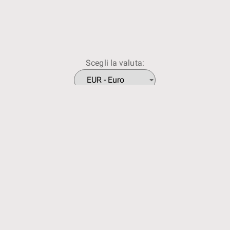
Scegli la valuta:
da coppie, partner e professionisti degl
.tv è un prodotto di Juga Entertainment S.L. (Barcellona, Spa
Mail
info@wed.tv
Informativa sui cookie
Informativa sulla p