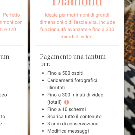
Diamond
. Perfetto
Ideale per matrimoni di grandi
trimoni con
dimensioni o di fascia alta. Include
ti e 120
funzionalità avanzate e fino a 300
minuti di video.
tum
Pagamento una tantum
per:
Fino a 500 ospiti
i
Caricamenti fotografici
illimitati
ideo
Fino a 300 minuti di video
(totali)
i
Fino a 10 schermi
uto
Scarica tutto il contenuto
e
3 anni di conservazione
Modifica messaggi