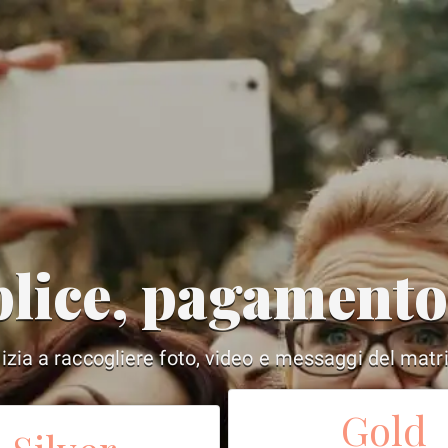
lice, pagament
inizia a raccogliere foto, video e messaggi del mat
Gold