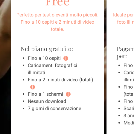
Free
Perfetto per test o eventi molto piccoli.
Ideale pe
Fino a 10 ospiti e 2 minuti di video
foto ill
totale.
Nel piano gratuito:
Pagam
per:
Fino a 10 ospiti
i
Caricamenti fotografici
Fino
illimitati
Cari
Fino a 2 minuti di video (totali)
illimi
i
Fino
Fino a 1 schermi
i
(tota
Nessun download
Fino
7 giorni di conservazione
Scari
3 an
Modi