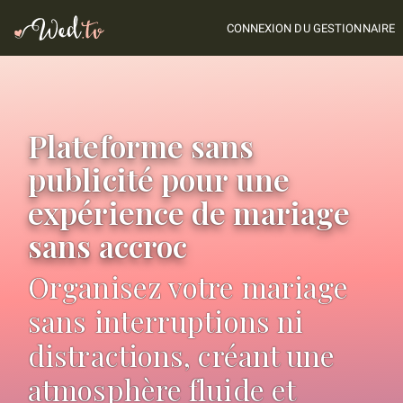
CONNEXION DU GESTIONNAIRE
Plateforme sans
publicité pour une
expérience de mariage
sans accroc
Organisez votre mariage
sans interruptions ni
distractions, créant une
atmosphère fluide et