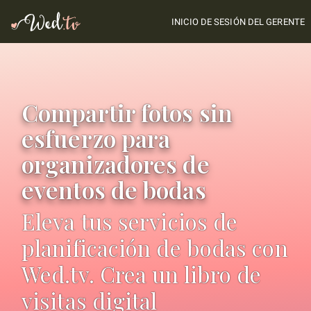
INICIO DE SESIÓN DEL GERENTE
Compartir fotos sin
esfuerzo para
organizadores de
eventos de bodas
Eleva tus servicios de
planificación de bodas con
Wed.tv. Crea un libro de
visitas digital