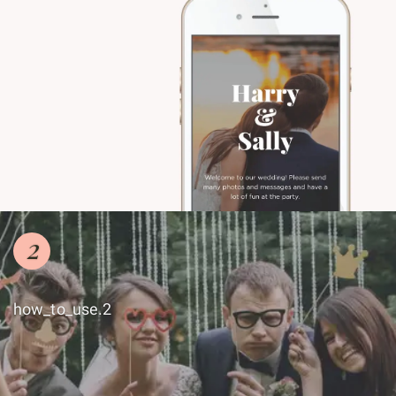
2
how_to_use.2