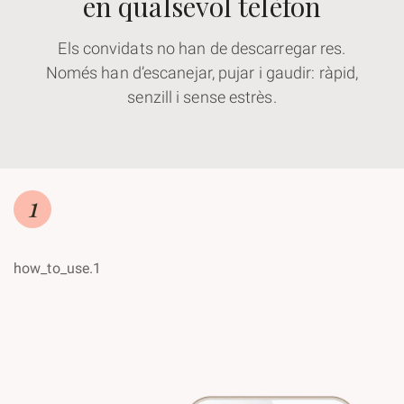
en qualsevol telèfon
Els convidats no han de descarregar res.
Només han d’escanejar, pujar i gaudir: ràpid,
senzill i sense estrès.
1
how_to_use.1