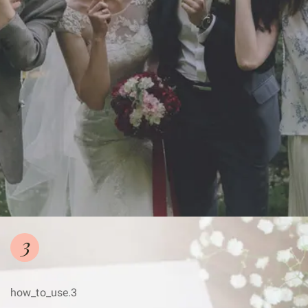
3
how_to_use.3