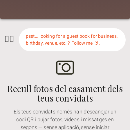
🕵️‍♀️
psst... looking for a guest book for business,
birthday, venue, etc. ? Follow me 🐰.
Recull fotos del casament dels
teus convidats
Els teus convidats només han d’escanejar un
codi QR i pujar fotos, vídeos i missatges en
segons — sense aplicació, sense iniciar