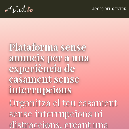
ACCÉS DEL GESTOR
Plataforma sense
anuncis per a una
experiència de
casament sense
interrupcions
Organitza el teu casament
sense interrupcions ni
distraccions, creant una