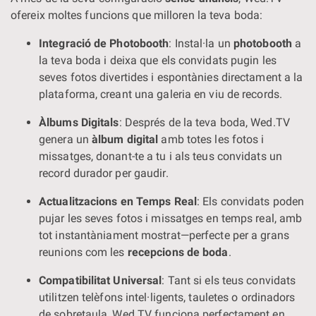
ofereix moltes funcions que milloren la teva boda:
Integració de Photobooth
: Instal·la un
photobooth
a
la teva boda i deixa que els convidats pugin les
seves fotos divertides i espontànies directament a la
plataforma, creant una galeria en viu de records.
Àlbums Digitals
: Després de la teva boda, Wed.TV
genera un
àlbum digital
amb totes les fotos i
missatges, donant-te a tu i als teus convidats un
record durador per gaudir.
Actualitzacions en Temps Real
: Els convidats poden
pujar les seves fotos i missatges en temps real, amb
tot instantàniament mostrat—perfecte per a grans
reunions com les
recepcions de boda
.
Compatibilitat Universal
: Tant si els teus convidats
utilitzen telèfons intel·ligents, tauletes o ordinadors
de sobretaula, Wed.TV funciona perfectament en