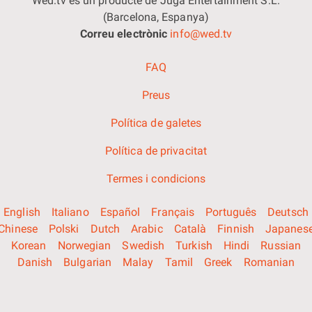
Wed.tv és un producte de Juga Entertainment S.L.
(Barcelona, Espanya)
Correu electrònic
info@wed.tv
FAQ
Preus
Política de galetes
Política de privacitat
Termes i condicions
English
Italiano
Español
Français
Português
Deutsch
Chinese
Polski
Dutch
Arabic
Català
Finnish
Japanes
Korean
Norwegian
Swedish
Turkish
Hindi
Russian
Danish
Bulgarian
Malay
Tamil
Greek
Romanian