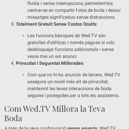
fluida i sense interrupcions, permetent-los
centrar-se en compartir fotos de boda i deixar
missatges significatius sense distraccions.
Totalment Gratuït Sense Costos Ocults
:
Les funcions bàsiques de Wed.TV són
gratuïtes d’utilitzar, i només pagues si vols
desbloquejar funcions addicionals—sense
veure mai un sol anunci.
Privacitat i Seguretat Millorades
:
Com que no hi ha anuncis de tercers, Wed.TV
assegura un nivell més alt de privacitat,
mantenint les teves interaccions de boda
segures i protegides per a tots els assistents.
Com Wed.TV Millora la Teva
Boda
A més de la seva configuració
sense anuncis
, Wed.TV