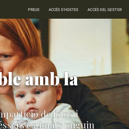
PREUS
ACCÉS D'HOSTES
ACCÉS DEL GESTOR
ble amb la
mpartició de fotos i
 éssers estimats puguin