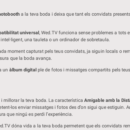
hotobooth
a la teva boda i deixa que tant els convidats present
atibilitat universal
, Wed.TV funciona sense problemes a tots e
 intel·ligent, una tauleta o un ordinador de sobretaula.
ada moment capturat pels teus convidats, ja siguin locals o re
esura que la boda avança.
ea un
àlbum digital
ple de fotos i missatges compartits pels teus
i millorar la teva boda. La característica
Amigable amb la Dist
tent-los enviar missatges i fotos des d’on sigui que estiguin.
gura que ningú es perdi l’experiència.
Wed.TV dóna vida a la teva boda permetent que els convidats remo