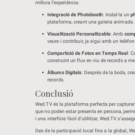
millora l’experiència:
Integració de Photobooth
: Instal·la un
p
plataforma, creant una galeria animada.
Visualització Personalitzable
: Amb
comp
veure i contribuir, ja sigui amb un telèfon
Compartició de Fotos en Temps Real
: C
construint un flux en viu de records a m
Àlbums Digitals
: Després de la boda, cr
records.
Conclusió
Wed.TV és la plataforma perfecta per capturar 
que no poden estar presents en persona, perme
i una interfície fàcil d’utilitzar, Wed.TV s’asse
Des de la participació local fins a la global, 