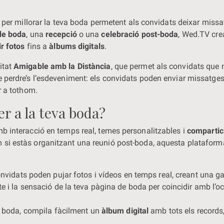
at per millorar la teva boda permetent als convidats deixar miss
de boda
, una
recepció
o una
celebració post-boda
, Wed.TV cre
r fotos
fins a
àlbums digitals
.
itat
Amigable amb la Distància
, que permet als convidats que 
 perdre’s l’esdeveniment: els convidats poden enviar missatges i
r a tothom.
er a la teva boda?
b interacció en temps real, temes personalitzables i
compartic
si estàs organitzant una reunió post-boda, aquesta plataform
onvidats poden pujar fotos i vídeos en temps real, creant una ga
te i la sensació de la teva pàgina de boda per coincidir amb l’o
a boda, compila fàcilment un
àlbum digital
amb tots els records