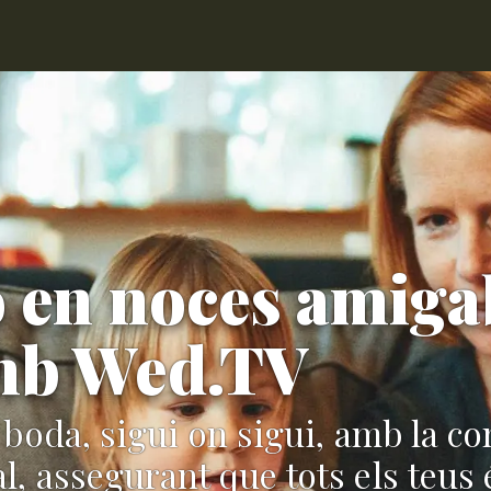
ó en noces amiga
amb Wed.TV
 boda, sigui on sigui, amb la co
l, assegurant que tots els teus