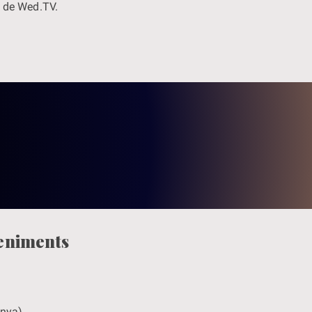
s de Wed.TV.
veniments
anya)