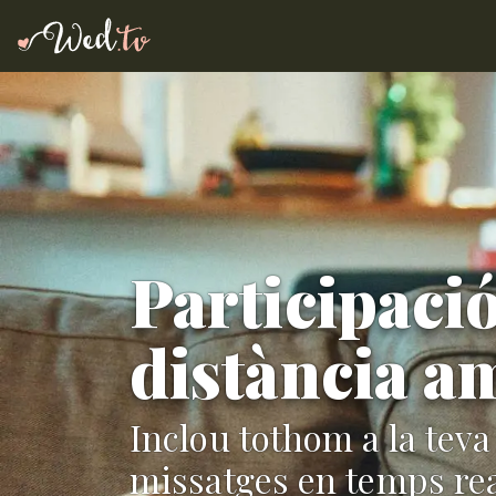
Participaci
distància 
Inclou tothom a la teva
missatges en temps rea