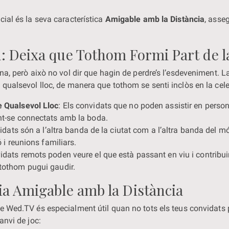
ial és la seva característica
Amigable amb la Distància
, asse
: Deixa que Tothom Formi Part de l
a, però això no vol dir que hagin de perdre’s l’esdeveniment. L
qualsevol lloc, de manera que tothom se senti inclòs en la cele
e Qualsevol Lloc
: Els convidats que no poden assistir en perso
nt-se connectats amb la boda.
vidats són a l’altra banda de la ciutat com a l’altra banda del 
 i reunions familiars.
vidats remots poden veure el que està passant en viu i contribu
tothom pugui gaudir.
ia Amigable amb la Distància
e Wed.TV és especialment útil quan no tots els teus convidats
anvi de joc: