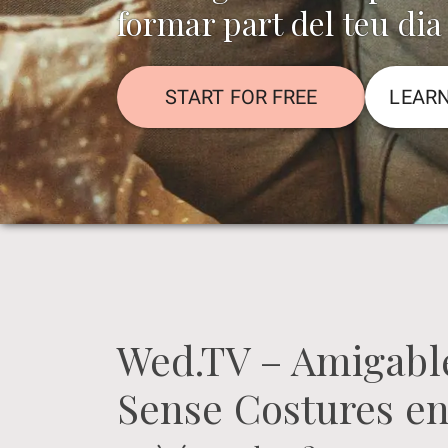
formar part del teu dia
START FOR FREE
LEAR
Wed.TV – Amigable
Sense Costures e