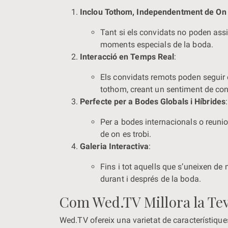
Inclou Tothom, Independentment de On 
Tant si els convidats no poden assis
moments especials de la boda.
Interacció en Temps Real
:
Els convidats remots poden seguir 
tothom, creant un sentiment de con
Perfecte per a Bodes Globals i Híbrides
:
Per a bodes internacionals o reuni
de on es trobi.
Galeria Interactiva
:
Fins i tot aquells que s’uneixen de
durant i després de la boda.
Com Wed.TV Millora la Te
Wed.TV ofereix una varietat de característique