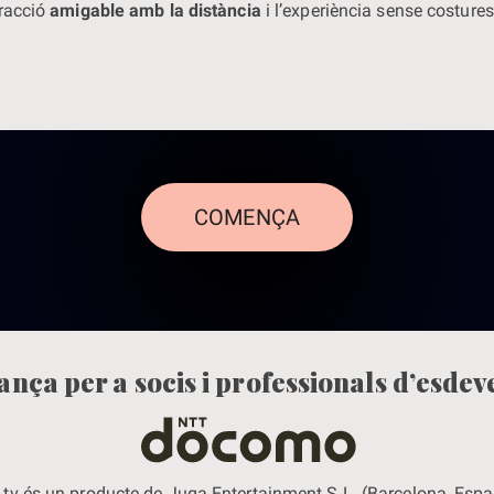
eracció
amigable amb la distància
i l’experiència sense costure
COMENÇA
ança per a socis i professionals d’esde
tv és un producte de Juga Entertainment S.L. (Barcelona, Esp