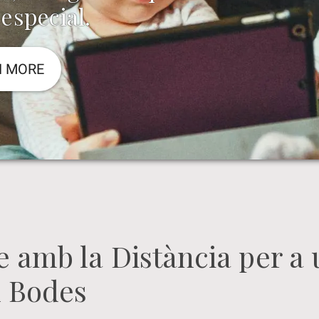
 especial.
N MORE
 amb la Distància per a 
n Bodes