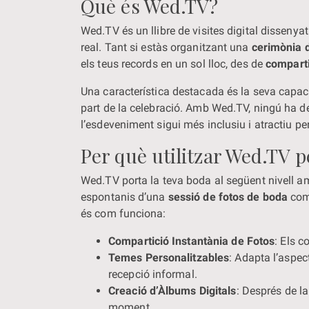
Què és Wed.TV?
Wed.TV és un llibre de visites digital disseny
real. Tant si estàs organitzant una
cerimònia 
els teus records en un sol lloc, des de
comparti
Una característica destacada és la seva capac
part de la celebració. Amb Wed.TV, ningú ha de
l’esdeveniment sigui més inclusiu i atractiu pe
Per què utilitzar Wed.TV p
Wed.TV porta la teva boda al següent nivell am
espontanis d’una
sessió de fotos de boda
com 
és com funciona:
Compartició Instantània de Fotos
: Els c
Temes Personalitzables
: Adapta l’aspec
recepció informal.
Creació d’Àlbums Digitals
: Després de l
moment.