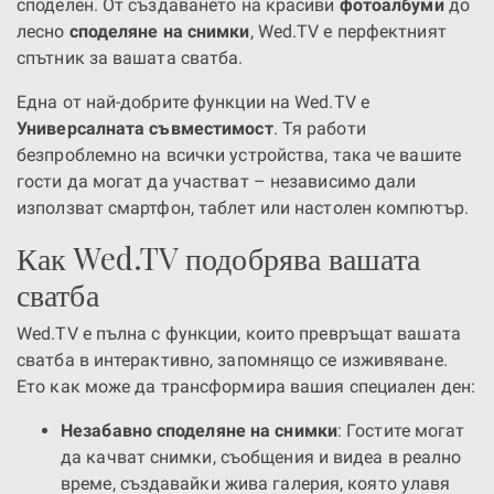
споделен. От създаването на красиви
фотоалбуми
до
лесно
споделяне на снимки
, Wed.TV е перфектният
спътник за вашата сватба.
Една от най-добрите функции на Wed.TV е
Универсалната съвместимост
. Тя работи
безпроблемно на всички устройства, така че вашите
гости да могат да участват – независимо дали
използват смартфон, таблет или настолен компютър.
Как Wed.TV подобрява вашата
сватба
Wed.TV е пълна с функции, които превръщат вашата
сватба в интерактивно, запомнящо се изживяване.
Ето как може да трансформира вашия специален ден:
Незабавно споделяне на снимки
: Гостите могат
да качват снимки, съобщения и видеа в реално
време, създавайки жива галерия, която улавя