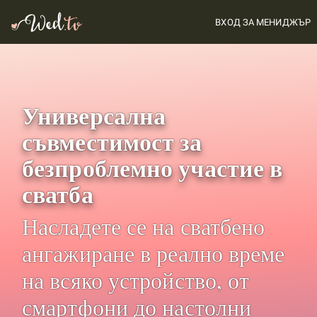
ВХОД ЗА МЕНИДЖЪР
Универсална
съвместимост за
безпроблемно участие в
сватба
Насладете се на сватбено
ангажиране в реално време
на всяко устройство, от
смартфони до настолни