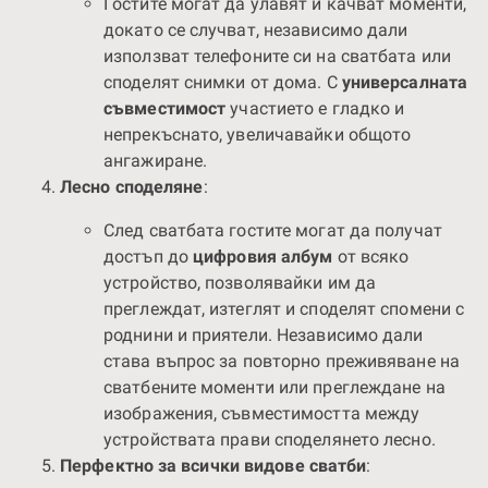
Гостите могат да улавят и качват моменти,
докато се случват, независимо дали
използват телефоните си на сватбата или
споделят снимки от дома. С
универсалната
съвместимост
участието е гладко и
непрекъснато, увеличавайки общото
ангажиране.
Лесно споделяне
:
След сватбата гостите могат да получат
достъп до
цифровия албум
от всяко
устройство, позволявайки им да
преглеждат, изтеглят и споделят спомени с
роднини и приятели. Независимо дали
става въпрос за повторно преживяване на
сватбените моменти или преглеждане на
изображения, съвместимостта между
устройствата прави споделянето лесно.
Перфектно за всички видове сватби
: