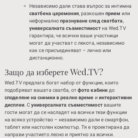
Независимо дали става въпрос за интимна
сватбена церемония
, разкошен
прием
или
неформално
празнуване след сватбата
,
универсалната съвместимост
на Wed.TV
гарантира, че всички ваши участници
могат да участват с лекота, независимо
как се присъединяват – лично или
дистанционно.
Защо да изберете Wed.TV?
Wed.TV предлага богат набор от функции, които
подобряват вашата сватба, от
фото кабини
до
споделяне на снимки в реално време
и
интерактивни
дисплеи
. С
универсалната съвместимост
вашите
гости могат да се насладят на всички тези функции
на всяко устройство – независимо дали е смартфон,
таблет или настолен компютър. Тя е проектирана да
направи участието лесно и приятно за всички.