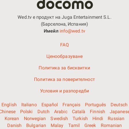
Wed.tv е продукт на Juga Entertainment S.L.
(Барселона, Испания)
Имейл
info@wed.tv
FAQ
Ценообразуване
Политика за бисквитки
Политика за поверителност
Условия и разпоредби
English
Italiano
Español
Français
Português
Deutsch
Chinese
Polski
Dutch
Arabic
Català
Finnish
Japanes
Korean
Norwegian
Swedish
Turkish
Hindi
Russian
Danish
Bulgarian
Malay
Tamil
Greek
Romanian